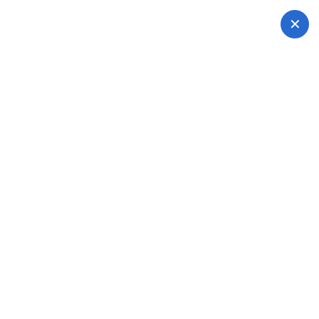
✕
台
资讯中心
联系我们
登录平台