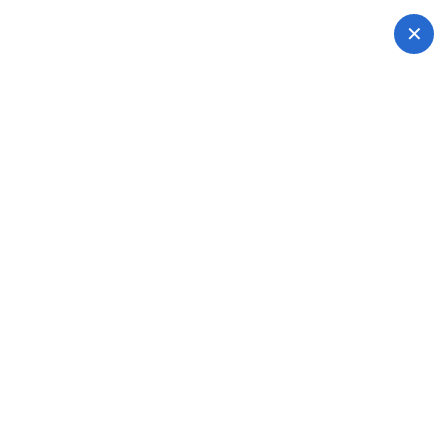
登录平台
✕
标签云列表
按标签聚合浏览相关文章
体育平台赛事：曼城2-1力克布莱顿，哈兰德双响成焦