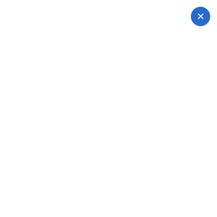
✕
台
资讯中心
联系我们
登录平台