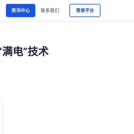
台
资讯中心
联系我们
登录平台
“满电”技术